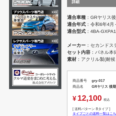
詳細
適合車種
：GRヤリス後期
適合年式
：令和6年4月
適合型式
：4BA-GXPA1
メーカー
：セカンドス
セット内容
：パネル本
素材
：アクリル製(耐候
商品番号
gry-017
商品名
GRヤリス 後
12,100
¥
税込
送料パターン
Bタイプ
タイプごとの送料一覧はこ