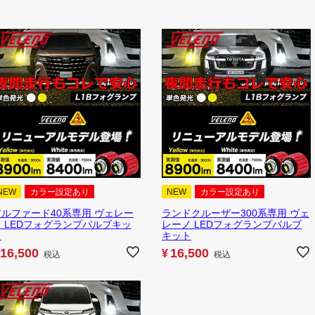
NEW
カラー設定あり
NEW
カラー設定あり
アルファード40系専用 ヴェレー
ランドクルーザー300系専用 ヴェ
ノ LEDフォグランプバルブキッ
レーノ LEDフォグランプバルブ
ト
キット
16,500
16,500
¥
税込
税込