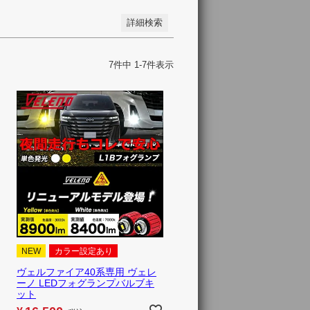
詳細検索
7
件中
1
-
7
件表示
NEW
カラー設定あり
ヴェルファイア40系専用 ヴェレ
ーノ LEDフォグランプバルブキ
ット