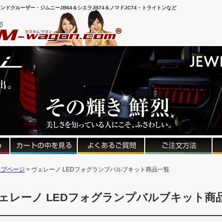
ンドクルーザー・ジムニーJB64＆シエラJB74＆ノマドJC74・トライトンなど
キーワード
ップページ
ヴェレーノ LEDフォグランプバルブキット商品一覧
価格
〜
ェレーノ LEDフォグランプバルブキット商
検索