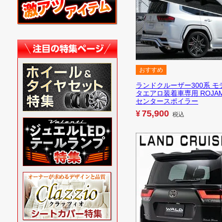
おすすめ
ランドクルーザー300系 モ
タエアロ装着車専用 ROJA
センタースポイラー
75,900
¥
税込