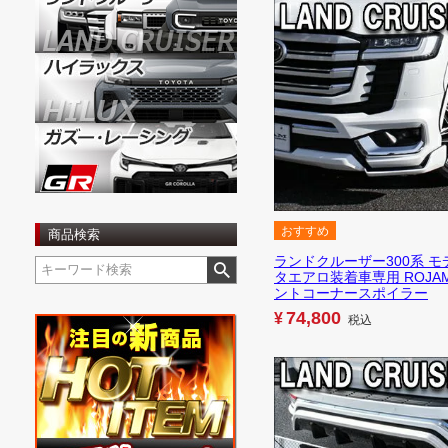
おすすめ
商品検索
ランドクルーザー300系 モ
タエアロ装着車専用 ROJA
ントコーナースポイラー
74,800
¥
税込