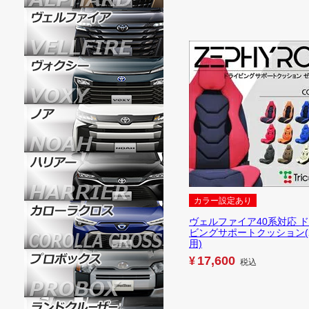
カラー設定あり
ヴェルファイア40系対応 
ビングサポートクッション(
用)
17,600
¥
税込