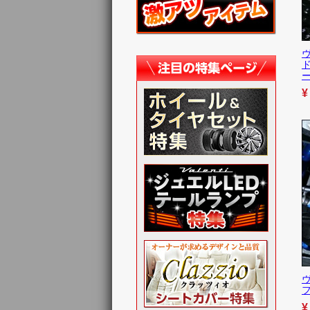
ド
¥
¥