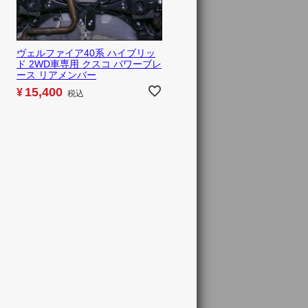
ヴェルファイア40系 ハイブリッ
ド 2WD車専用 クスコ パワーブレ
ース リアメンバー
15,400
¥
税込