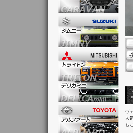
ヴ
人
も