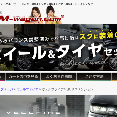
ンドクルーザー・ジムニーJB64＆シエラJB74＆ノマドJC74・トライトンなど
ップページ
ヴェルファイア
ヴェルファイア40系 サスペンション