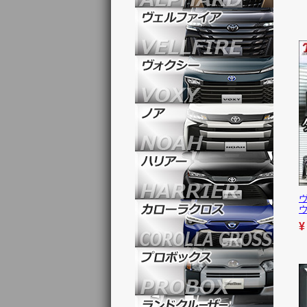
ヴ
ウ
¥