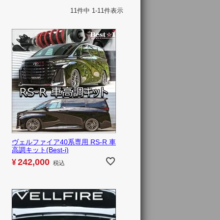
11
件中
1
-
11
件表示
ヴェルファイア40系専用 RS-R 車
高調キット(Best-i)
242,000
¥
税込