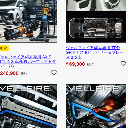
ヴェルファイア40系専用 TRD
NEW
GRドアスタビライザー＆ブレー
スセット
ェルファイア40系専用 AXIS
TYLING 車高調 パーフェクトダ
69,300
¥
税込
ンパー7G
240,900
税込