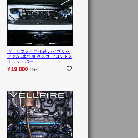
ヴェルファイア40系 ハイブリッ
ド 2WD車専用 クスコ フロントス
トラットバー
19,800
¥
税込