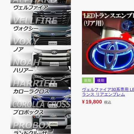
前期
後期
ヴェルファイア30系専用 L
ランス リアエンブレム
19,800
¥
税込