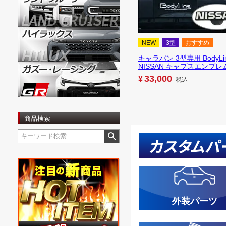
NEW
3型
おすすめ
キャラバン 3型専用 BodyLi
NISSAN キャプスエンブレ
33,000
¥
税込
商品検索
カスタムパ
外装パーツ