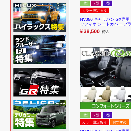
1型
2型
3型
カラー設定あり
NV350 キャラバン GX専用
ッツィオ シートカバー プ
38,500
¥
税込
1型
2型
3型
カラー設定あり
おすすめ