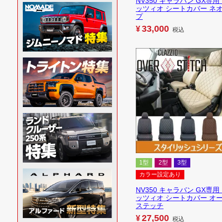
NV350 キャラバン GX専用
ッツィオ シートカバー ネオ
プ
33,000
¥
税込
1型
2型
3型
カラー設定あり
NV350 キャラバン GX専用
ッツィオ シートカバー オ
ステッチ
27,500
¥
税込