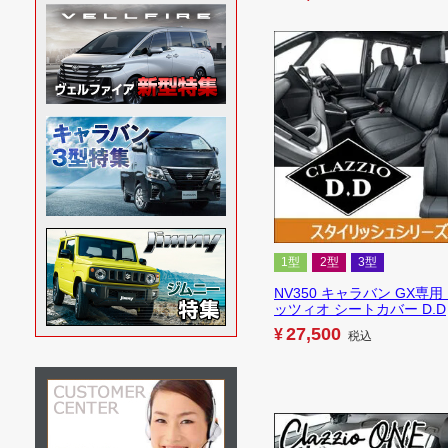
1型
2型
3型
NV350 キャラバン GX専用
ッツィオ シートカバー D.D
27,500
¥
税込