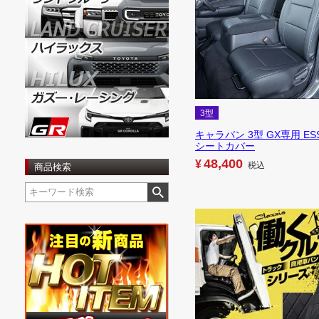
3型
キャラバン 3型 GX専用 ES
シートカバー
48,400
¥
税込
商品検索