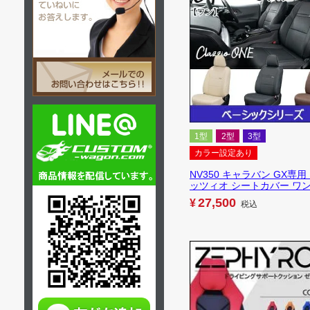
1型
2型
3型
カラー設定あり
NV350 キャラバン GX専用
ッツィオ シートカバー ワ
27,500
¥
税込