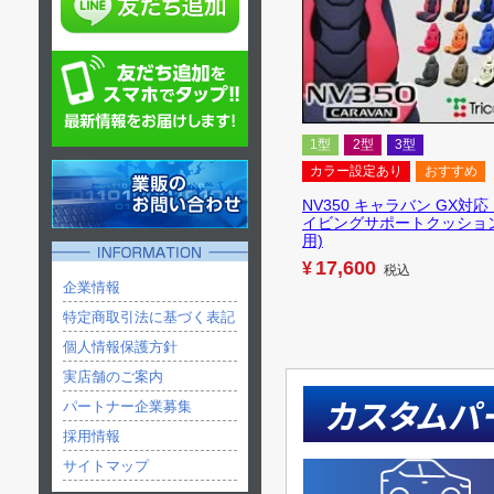
1型
2型
3型
カラー設定あり
おすすめ
NV350 キャラバン GX対応
イビングサポートクッション
用)
17,600
¥
税込
企業情報
特定商取引法に基づく表記
個人情報保護方針
実店舗のご案内
カスタムパ
パートナー企業募集
採用情報
サイトマップ