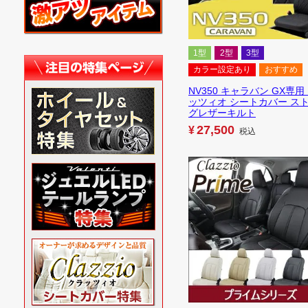
1型
2型
3型
カラー設定あり
おすすめ
NV350 キャラバン GX専用
ッツィオ シートカバー ス
グレザーキルト
27,500
¥
税込