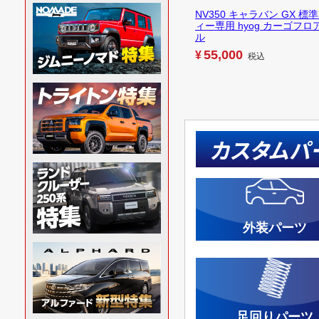
NV350 キャラバン GX 標
ィー専用 hyog カーゴフロ
ル
55,000
¥
税込
カスタムパ
外装パーツ
足回りパーツ