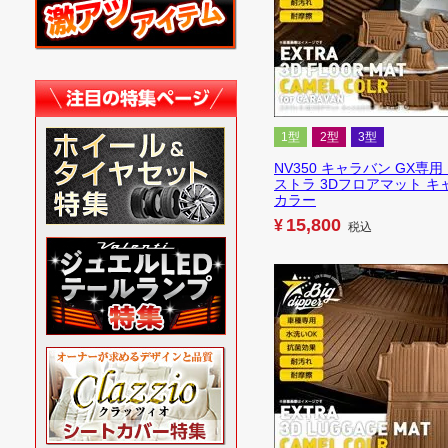
1型
2型
3型
NV350 キャラバン GX専用
ストラ 3Dフロアマット キ
カラー
15,800
¥
税込