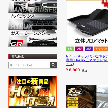
1型
2型
3型
おすすめ
NV350 キャラバン 標準ボ
商品検索
専用 Clazzio 立体マット(N
イプ)
8,800
¥
税込