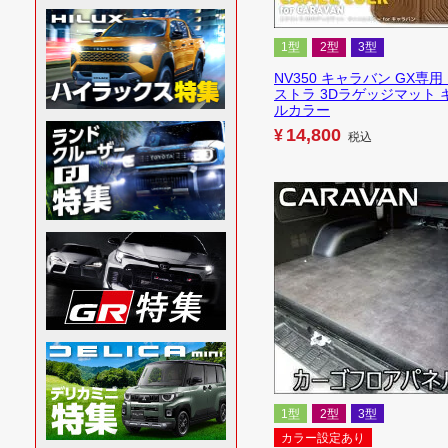
1型
2型
3型
NV350 キャラバン GX専用
ストラ 3Dラゲッジマット 
ルカラー
14,800
¥
税込
1型
2型
3型
カラー設定あり